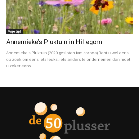
Vrije tijd
Annemieke’s Pluktuin in Hillegom
Annemieke's Pluktuin (2020 gesloten ivm corona) Bent u wel eens
op zoek om eens iets leuks, iets anders te ondernemen dan moet
u zeker eens...