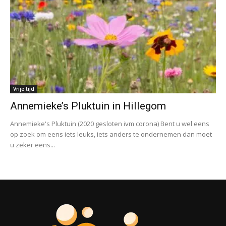
Vrije tijd
Annemieke’s Pluktuin in Hillegom
Annemieke's Pluktuin (2020 gesloten ivm corona) Bent u wel eens
op zoek om eens iets leuks, iets anders te ondernemen dan moet
u zeker eens...