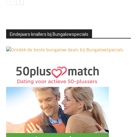
Eindejaars knallers bij Bungalowspecials