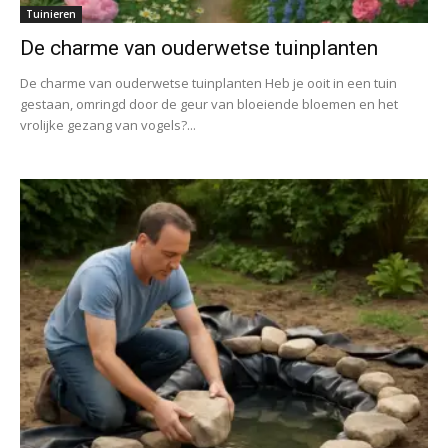
Tuinieren
De charme van ouderwetse tuinplanten
De charme van ouderwetse tuinplanten Heb je ooit in een tuin
gestaan, omringd door de geur van bloeiende bloemen en het
vrolijke gezang van vogels?...