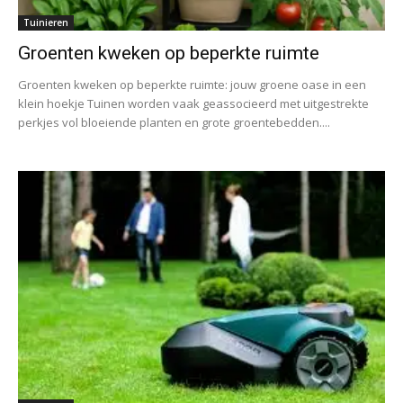
Tuinieren
Groenten kweken op beperkte ruimte
Groenten kweken op beperkte ruimte: jouw groene oase in een
klein hoekje Tuinen worden vaak geassocieerd met uitgestrekte
perkjes vol bloeiende planten en grote groentebedden....