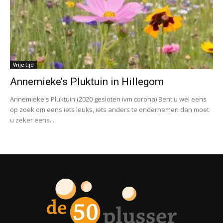
Vrije tijd
Annemieke’s Pluktuin in Hillegom
Annemieke's Pluktuin (2020 gesloten ivm corona) Bent u wel eens
op zoek om eens iets leuks, iets anders te ondernemen dan moet
u zeker eens...