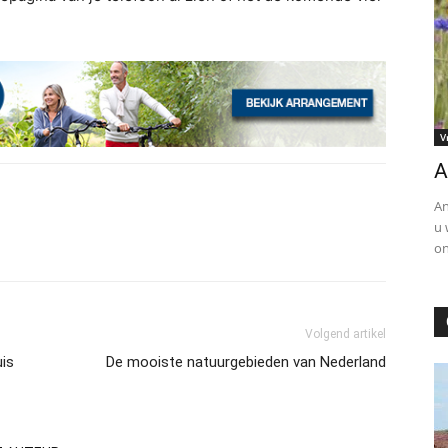
V
A
An
u 
on
Volgend artikel
uis
De mooiste natuurgebieden van Nederland