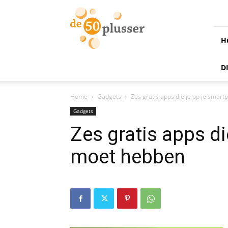
de
50
plusser
H
D
Home
Gadgets
Zes gratis apps die je op je sma
Gadgets
Zes gratis apps d
moet hebben