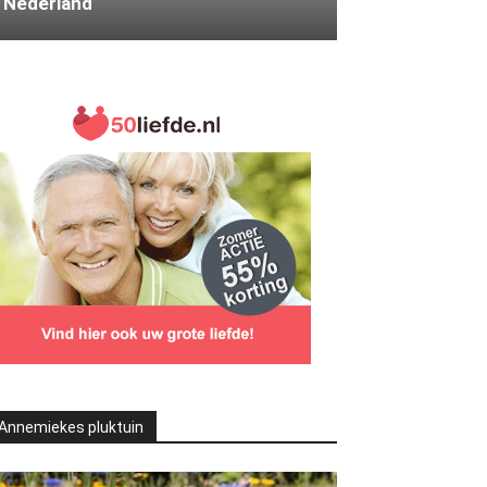
Nederland
Annemiekes pluktuin