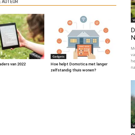
E AUTEUR
V
D
N
Me
va
Gadgets
he
aders van 2022
Hoe helpt Domotica met langer
na
zelfstandig thuis wonen?
V