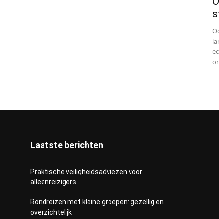
O
s
Oo
la
ec
on
Laatste berichten
Praktische veiligheidsadviezen voor
alleenreizigers
Rondreizen met kleine groepen: gezellig en
overzichtelijk