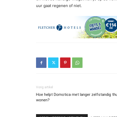
uur gaat regenen of niet.
Vorig artikel
Hoe helpt Domotica met langer zelfstandig th
wonen?