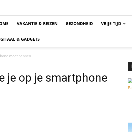
OME
VAKANTIE & REIZEN
GEZONDHEID
VRIJE TIJD
IGITAAL & GADGETS
rtphone moet hebben
ie je op je smartphone