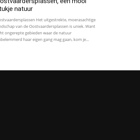
ostvaardersplassen, een mooi
tukje natuur
stvaardersplassen Het uitgestrekte, moerasachtige
ndschap van de Oostvaardersplassen is uniek. Want
ht ongerepte gebieden waar de natuur
belemmerd haar eigen gang mag gaan, kom je...