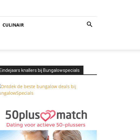
CULINAIR
Eindejaars knallers bij Bungalowspecials