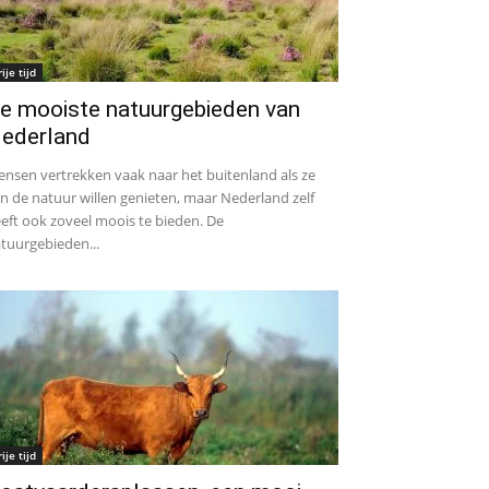
rije tijd
e mooiste natuurgebieden van
ederland
nsen vertrekken vaak naar het buitenland als ze
n de natuur willen genieten, maar Nederland zelf
eft ook zoveel moois te bieden. De
tuurgebieden...
rije tijd