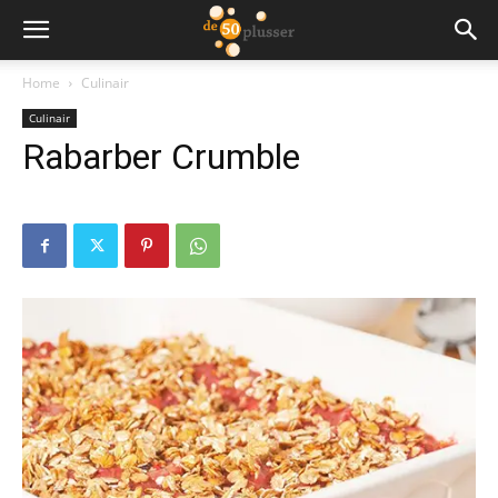
Home
Culinair
Culinair
Rabarber Crumble