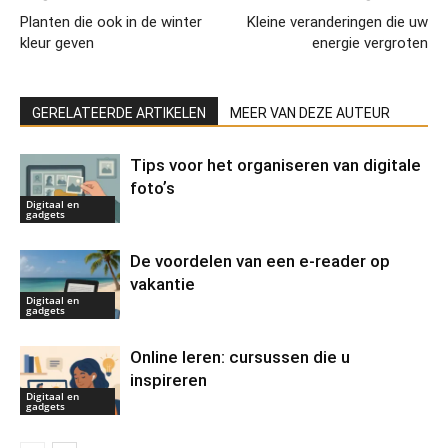
Planten die ook in de winter
Kleine veranderingen die uw
kleur geven
energie vergroten
GERELATEERDE ARTIKELEN
MEER VAN DEZE AUTEUR
Tips voor het organiseren van digitale
fotoʼs
Digitaal en
gadgets
De voordelen van een e-reader op
vakantie
Digitaal en
gadgets
Online leren: cursussen die u
inspireren
Digitaal en
gadgets