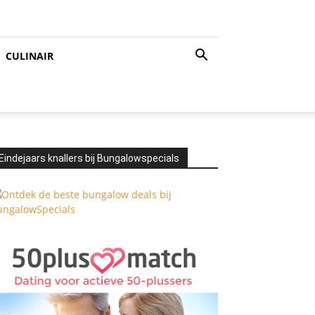
CULINAIR
Eindejaars knallers bij Bungalowspecials