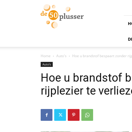
de
50
plusser
H
D
Home
Auto's
Hoe u brandstof bespaart zonder rijp
Auto's
Hoe u brandstof 
rijplezier te verlie