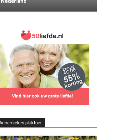
Nederland
Annemiekes pluktuin