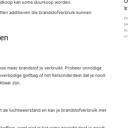
O
edkoop kan soms duurkoop worden.
s
ten additieven die brandstofverbruik kunnen
Oo
la
ec
ren
on
hoe meer brandstof je verbruikt. Probeer onnodige
 overbodige golfbag of het fietsonderdeel dat je nooit
kbaar zijn.
t de luchtweerstand en kan je brandstofverbruik met
koffers, want niet al het extra gewicht doet je goed!