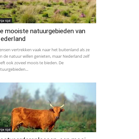
rije tijd
e mooiste natuurgebieden van
ederland
nsen vertrekken vaak naar het buitenland als ze
n de natuur willen genieten, maar Nederland zelf
eft ook zoveel moois te bieden. De
tuurgebieden...
rije tijd