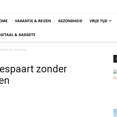
OME
VAKANTIE & REIZEN
GEZONDHEID
VRIJE TIJD
IGITAAL & GADGETS
lezier te verliezen
bespaart zonder
zen