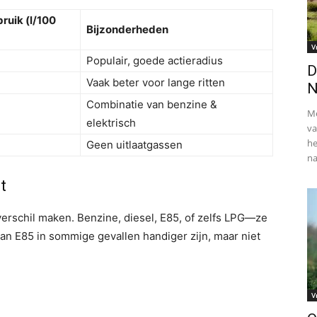
ruik (l/100
Bijzonderheden
V
Populair, goede actieradius
D
Vaak beter voor lange ritten
N
Combinatie van benzine &
Me
elektrisch
va
he
Geen uitlaatgassen
na
t
erschil maken. Benzine, diesel, E85, of zelfs LPG—ze
an E85 in sommige gevallen handiger zijn, maar niet
V